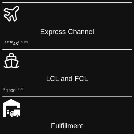
Express Channel
Fast to
Hours
48
LCL and FCL
￥
CBM
1900
Fulfillment