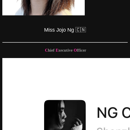
Miss Jojo Ng 🇨🇳
C
hief
E
xecutive
O
fficer