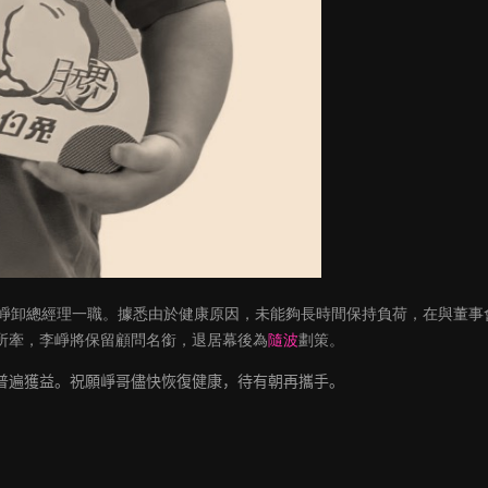
崢卸總經理一職。據悉由於健康原因，未能夠長時間保持負荷，在與董事
所牽，李崢將保留顧問名銜，退居幕後為
隨波
劃策。
普遍獲益。祝願崢哥儘快恢復健康，待有朝再攜手。