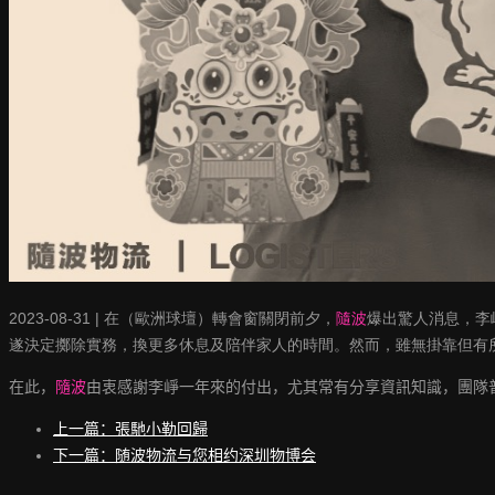
2023-08-31
| 在
（歐洲球壇）
轉會窗關閉前夕，
隨波
爆出驚人消息，李
遂決定擲除實務，換更多休息及陪伴家人的時間。然而，雖無掛靠但有
在此，
隨波
由衷感謝李崢一年來的付出，尤其常有分享資訊知識，團隊
上一篇：張馳小勒回歸
下一篇：随波物流与您相约深圳物博会