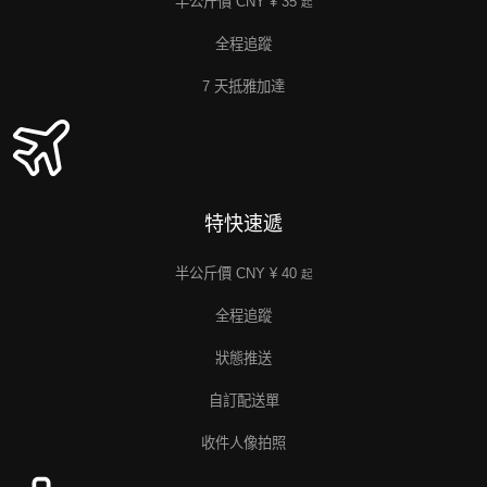
半公斤價 CNY ¥ 35
起
全程追蹤
7 天抵雅加達
特快速遞
半公斤價 CNY ¥ 40
起
全程追蹤
狀態推送
自訂配送單
收件人像拍照